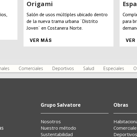
Origami
Espa
ios,
Salón de usos múltiples ubicado dentro
Comple
de la nueva trama urbana ¨Distrito
para br
Joven¨ en Costanera Norte.
demand
VER MÁS
VER
nales
Comerciales
Deportivos
Salud
Especiales
O
Grupo Salvatore
Obras
Nosotros
Habitacion
as
Nuestro método
Comerciale
Sustentabilidad
Deportivo