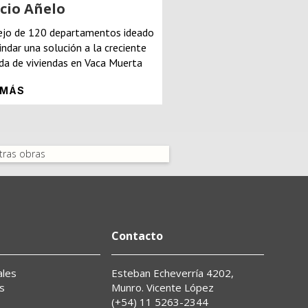
cio Añelo
jo de 120 departamentos ideado
indar una solución a la creciente
a de viviendas en Vaca Muerta
 MÁS
tras obras
Contacto
ales
Esteban Echeverría 4202,
s
Munro. Vicente López
s
(+54) 11 5263-2344